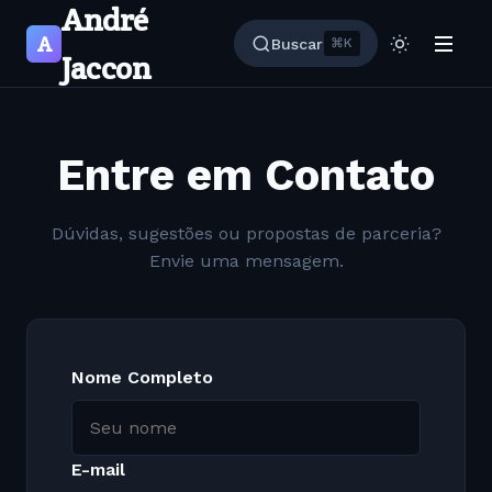
André
A
Buscar
⌘K
Jaccon
Entre em Contato
Dúvidas, sugestões ou propostas de parceria?
Envie uma mensagem.
Nome Completo
E-mail